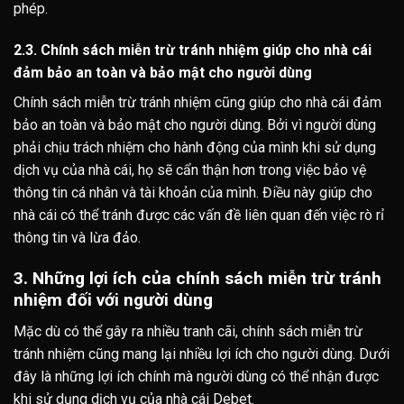
phép.
2.3. Chính sách miễn trừ tránh nhiệm giúp cho nhà cái
đảm bảo an toàn và bảo mật cho người dùng
Chính sách miễn trừ tránh nhiệm cũng giúp cho nhà cái đảm
bảo an toàn và bảo mật cho người dùng. Bởi vì người dùng
phải chịu trách nhiệm cho hành động của mình khi sử dụng
dịch vụ của nhà cái, họ sẽ cẩn thận hơn trong việc bảo vệ
thông tin cá nhân và tài khoản của mình. Điều này giúp cho
nhà cái có thể tránh được các vấn đề liên quan đến việc rò rỉ
thông tin và lừa đảo.
3. Những lợi ích của chính sách miễn trừ tránh
nhiệm đối với người dùng
Mặc dù có thể gây ra nhiều tranh cãi, chính sách miễn trừ
tránh nhiệm cũng mang lại nhiều lợi ích cho người dùng. Dưới
đây là những lợi ích chính mà người dùng có thể nhận được
khi sử dụng dịch vụ của nhà cái Debet.