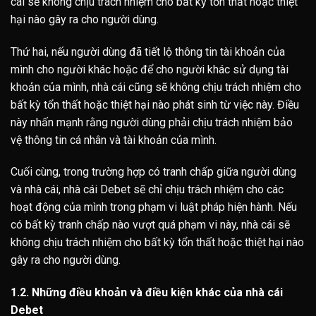
cái sẽ không chịu trách nhiệm cho bất kỳ tổn thất hoặc thiệt
hại nào gây ra cho người dùng.
Thứ hai, nếu người dùng đã tiết lộ thông tin tài khoản của
mình cho người khác hoặc để cho người khác sử dụng tài
khoản của mình, nhà cái cũng sẽ không chịu trách nhiệm cho
bất kỳ tổn thất hoặc thiệt hại nào phát sinh từ việc này. Điều
này nhấn mạnh rằng người dùng phải chịu trách nhiệm bảo
vệ thông tin cá nhân và tài khoản của mình.
Cuối cùng, trong trường hợp có tranh chấp giữa người dùng
và nhà cái, nhà cái Debet sẽ chỉ chịu trách nhiệm cho các
hoạt động của mình trong phạm vi luật pháp hiện hành. Nếu
có bất kỳ tranh chấp nào vượt quá phạm vi này, nhà cái sẽ
không chịu trách nhiệm cho bất kỳ tổn thất hoặc thiệt hại nào
gây ra cho người dùng.
1.2. Những điều khoản và điều kiện khác của nhà cái
Debet