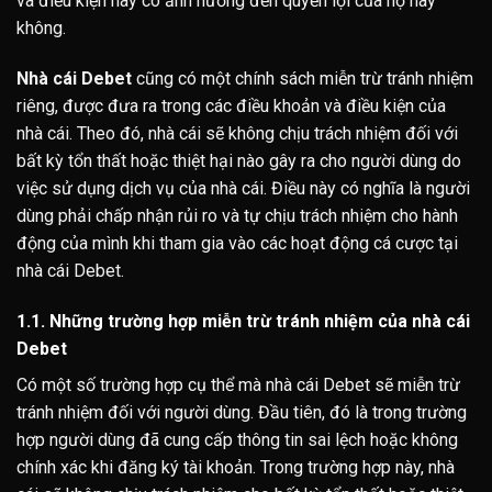
và điều kiện này có ảnh hưởng đến quyền lợi của họ hay
không.
Nhà cái Debet
cũng có một chính sách miễn trừ tránh nhiệm
riêng, được đưa ra trong các điều khoản và điều kiện của
nhà cái. Theo đó, nhà cái sẽ không chịu trách nhiệm đối với
bất kỳ tổn thất hoặc thiệt hại nào gây ra cho người dùng do
việc sử dụng dịch vụ của nhà cái. Điều này có nghĩa là người
dùng phải chấp nhận rủi ro và tự chịu trách nhiệm cho hành
động của mình khi tham gia vào các hoạt động cá cược tại
nhà cái Debet.
1.1. Những trường hợp miễn trừ tránh nhiệm của nhà cái
Debet
Có một số trường hợp cụ thể mà nhà cái Debet sẽ miễn trừ
tránh nhiệm đối với người dùng. Đầu tiên, đó là trong trường
hợp người dùng đã cung cấp thông tin sai lệch hoặc không
chính xác khi đăng ký tài khoản. Trong trường hợp này, nhà