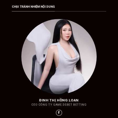
CHỊU TRÁNH NHIỆM NỘI DUNG
ĐINH THỊ HỒNG LOAN
CEO CÔNG TY GAME DEBET BETTING