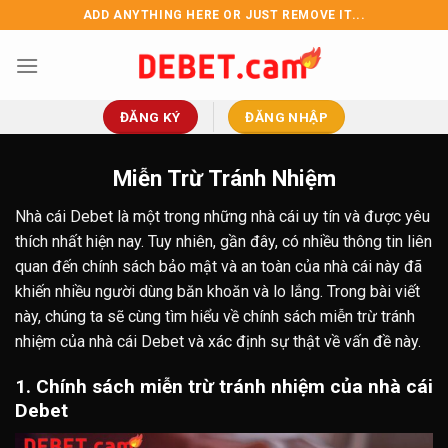
Skip
ADD ANYTHING HERE OR JUST REMOVE IT...
to
content
ĐĂNG KÝ
ĐĂNG NHẬP
Miễn Trừ Tránh Nhiệm
Nhà cái Debet là một trong những nhà cái uy tín và được yêu
thích nhất hiện nay. Tuy nhiên, gần đây, có nhiều thông tin liên
quan đến chính sách bảo mật và an toàn của nhà cái này đã
khiến nhiều người dùng băn khoăn và lo lắng. Trong bài viết
này, chúng ta sẽ cùng tìm hiểu về chính sách miễn trừ tránh
nhiệm của nhà cái Debet và xác định sự thật về vấn đề này.
1. Chính sách miễn trừ tránh nhiệm của nhà cái
Debet