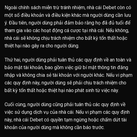
Ngoài chính sách miễn trừ tránh nhiệm, nhà cái Debet còn có
một số điều khoản và điều kiện khác mà người dùng cần lưu
ý. Đầu tiên, người dùng phải đảm bảo rằng họ đã đủ tuổi để
tham gia vào các hoạt động cá cược tại nhà cái. Nếu không,
nhà cái sẽ không chịu trách nhiệm cho bất kỳ tổn thất hoặc
thiệt hại nào gây ra cho người dùng.
Thứ hai, người dùng phải tuân thủ các quy định về an toàn và
bảo mật tài khoản, bao gồm việc giữ bí mật thông tin đăng
nhập và không chia sẻ tài khoản với người khác. Nếu vi phạm
các quy định này, người dùng sẽ phải chịu trách nhiệm cho
bất kỳ tổn thất hoặc thiệt hại nào phát sinh từ việc này.
Cuối cùng, người dùng cũng phải tuân thủ các quy định về
việc sử dụng dịch vụ của nhà cái. Nếu vi phạm các quy định
này, nhà cái Debet có quyền tạm ngừng hoặc chấm dứt tài
khoản của người dùng mà không cần báo trước.