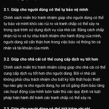
3.1. Giúp cho người dùng có thể tự bảo vệ mình
Chính sách miễn trừ tránh nhiệm giúp cho người dùng có thể
tự bảo vệ mình khỏi các rủi ro và tranh chấp có thể xảy ra
trong quá trình sử dụng dịch vụ của nhà cái. Bằng cách chấp
nhận rủi ro và tự chịu trách nhiệm cho hành động của mình,
người dùng sẽ cẩn thận hơn trong việc bảo vệ thông tin cá
nhân và tài khoản của mình.
3.2. Giúp cho nhà cái có thể cung cấp dịch vụ tốt hơn
Chính sách miễn trừ tránh nhiệm cũng giúp cho nhà cái có thể
cung cấp dịch vụ tốt hơn cho người dùng. Bởi vì nhà cái
không phải chịu trách nhiệm cho bất kỳ tổn thất hoặc thiệt
hại nào gây ra cho người dùng, họ sẽ cố gắng đảm bảo rằng
các hoạt động của mình luôn tuân thủ các quy định và luật
pháp hiện hành để tránh các tranh chấp có thể xảy ra.
3.3. Giúp cho người dùng có thể tiết kiệm chi phí