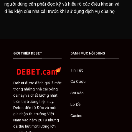
người dùng cần phải đọc kỹ và hiểu rõ các điều khoản và
điều kiện của nhà cái trước khi sử dụng dịch vụ của họ.
GIỚI THIỆU DEBET
DANH MỤC NỘI DUNG
Tin Tức
Cá Cược
Debet
được đánh giá là một
trong những nhà cái bóng
Soi Kèo
đá hay và chất lượng nhất
trên thị trường hiện nay.
Lô Đề
Debet đến từ Đức và mới
gia nhập thị trường Việt
Casino
Nam vào năm 2019 nhưng
đã thu hút một lượng lớn