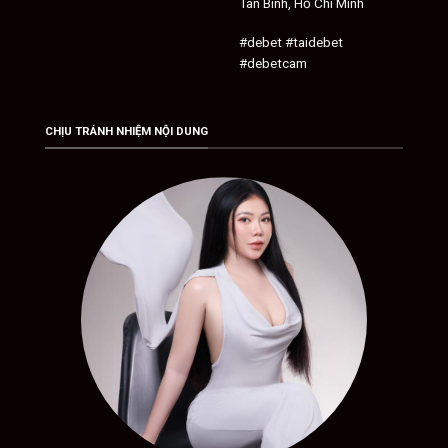
Tân Bình, Hồ Chí Minh
#debet #taidebet
#debetcam
CHỊU TRÁNH NHIỆM NỘI DUNG