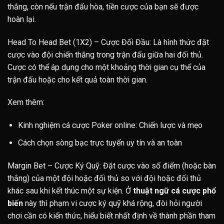
thắng, còn nếu trận đấu hòa, tiền cược của bạn sẽ được
hoàn lại.
Head To Head Bet (1X2) – Cược Đối Đầu: Là hình thức đặt
cược vào đội chiến thắng trong trận đấu giữa hai đối thủ.
Cược có thể áp dụng cho một khoảng thời gian cụ thể của
trận đấu hoặc cho kết quả toàn thời gian.
Xem thêm:
Kinh nghiệm cá cược Poker online: Chiến lược và mẹo
Cách chọn sòng bạc trực tuyến uy tín và an toàn
Margin Bet – Cược Ký Quỹ: Đặt cược vào số điểm (hoặc bàn
thắng) của một đội hoặc đối thủ so với đội hoặc đối thủ
khác sau khi kết thúc một sự kiện. Ở
thuật ngữ cá cược phổ
biến
này thì phạm vi cược ký quỹ khá rộng, đòi hỏi người
chơi cần có kiến thức, hiểu biết nhất định về thành phần tham