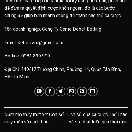
cược thể thao. Tiếp đó là trau dồi kỹ năng dự đoán, phân tích
để đưa ra quyết định cược khôn ngoan, đó là các bước
chung để giúp bạn nhanh chóng trở thành cao thủ cá cược.
Tên doanh nghiệp: Công Ty Game Debet Betting
Email:
debetcam@gmail.com
Hotline: 0981 899 999
Địa Chỉ: 449/17 Trường Chinh, Phường 14, Quận Tân Bình,
Hồ Chí Minh
Nằm mơ thấy mất xe: Con số
Lịch sử của cá cược Thể Thao
may mắn và cảnh báo
và sự phát triển qua thời gian