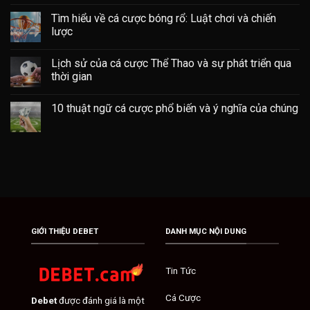
Tìm hiểu về cá cược bóng rổ: Luật chơi và chiến
lược
Lịch sử của cá cược Thể Thao và sự phát triển qua
thời gian
10 thuật ngữ cá cược phổ biến và ý nghĩa của chúng
GIỚI THIỆU DEBET
DANH MỤC NỘI DUNG
Tin Tức
Cá Cược
Debet
được đánh giá là một