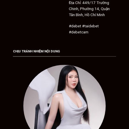
Địa Chỉ:
449/17 Trường
Chinh, Phường 14, Quận
Tân Bình, Hồ Chí Minh
#debet #taidebet
#debetcam
CHỊU TRÁNH NHIỆM NỘI DUNG