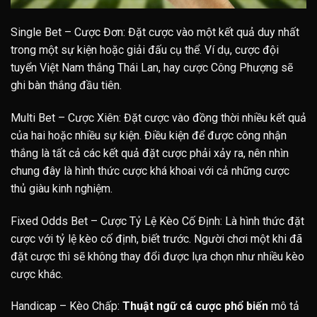
Single Bet – Cược Đơn: Đặt cược vào một kết quả duy nhất
trong một sự kiện hoặc giải đấu cụ thể. Ví dụ, cược đội
tuyển Việt Nam thắng Thái Lan, hay cược Công Phượng sẽ
ghi bàn thắng đầu tiên.
Multi Bet – Cược Xiên: Đặt cược vào đồng thời nhiều kết quả
của hai hoặc nhiều sự kiện. Điều kiện để được công nhận
thắng là tất cả các kết quả đặt cược phải xảy ra, nên nhìn
chung đây là hình thức cược khá khoai với cả những cược
thủ giàu kinh nghiệm.
Fixed Odds Bet – Cược Tỷ Lệ Kèo Cố Định: Là hình thức đặt
cược với tỷ lệ kèo cố định, biết trước. Người chơi một khi đã
đặt cược thì sẽ không thay đổi được lựa chọn như nhiều kèo
cược khác.
Handicap – Kèo Chấp:
Thuật ngữ cá cược phổ biến
mô tả