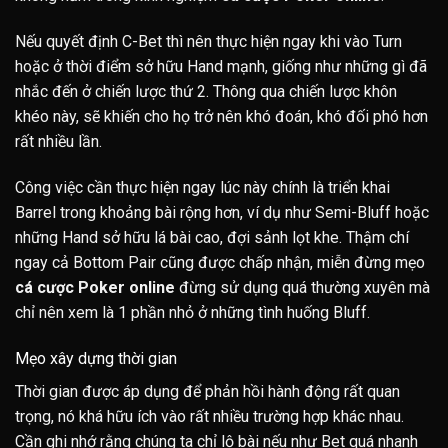
Nếu quyết định C-Bet thì nên thực hiện ngay khi vào Turn
hoặc ở thời điểm sở hữu Hand mạnh, giống như những gì đã
nhắc đến ở chiến lược thứ 2. Thông qua chiến lược khôn
khéo này, sẽ khiến cho họ trở nên khó đoán, khó đối phó hơn
rất nhiều lần.
Công việc cần thực hiện ngay lúc này chính là triển khai
Barrel trong khoảng bài rộng hơn, ví dụ như Semi-Bluff hoặc
những Hand sở hữu lá bài cao, đợi sảnh lọt khe. Thậm chí
ngay cả Bottom Pair cũng được chấp nhận, miễn đừng mẹo
cá cược Poker online
đừng sử dụng quá thường xuyên mà
chỉ nên xem là 1 phần nhỏ ở những tình huống Bluff.
Mẹo xây dựng thời gian
Thời gian được áp dụng để phản hồi hành động rất quan
trọng, nó khá hữu ích vào rất nhiều trường hợp khác nhau.
Cần ghi nhớ rằng chúng ta chỉ lộ bài nếu như Bet quá nhanh