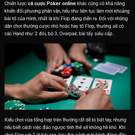
Chiến lược
cá cược Poker online
khác cũng có khả năng
khiến đối phương phân vân, nếu như liên tục làm mới khoảng
bài tố của mình, nhất là khi Flop đang diễn ra. Đối với những
dân chơi thường cược nhỏ hoặc hay tố Flop, thường sẽ có
các Hand như: 2 đôi, bộ 3, Overpair, bài tẩy siêu cấp…
Kiểu chơi vừa tổng hợp trên thường rất dễ bị bắt tay, nhưng
nếu biết cách việc đảo ngược tình thế sẽ không hề khó. Khi
chơi Flop với 2 lá bài cao, hay đợi sảnh mới hành động đều