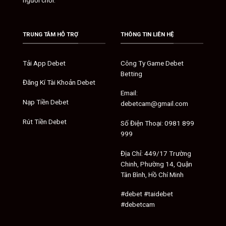
người chơi.
TRUNG TÂM HỖ TRỢ
THÔNG TIN LIÊN HỆ
Tải App Debet
Công Ty Game Debet
Betting
Đăng Kí Tài Khoản Debet
Email:
Nạp Tiền Debet
debetcam@gmail.com
Rút Tiền Debet
Số Điện Thoại:
0981 899
999
Địa Chỉ:
449/17 Trường
Chinh, Phường 14, Quận
Tân Bình, Hồ Chí Minh
#debet #taidebet
#debetcam