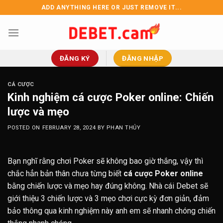
Skip
ADD ANYTHING HERE OR JUST REMOVE IT...
to
content
ĐĂNG KÝ
ĐĂNG NHẬP
CÁ CƯỢC
Kinh nghiệm cá cược Poker online: Chiến
lược và mẹo
POSTED ON
FEBRUARY 28, 2024
BY
PHAN THỦY
Bạn nghĩ rằng chơi Poker sẽ không bao giờ thắng, vậy thì
chắc hẳn bản thân chưa từng biết
cá cược Poker online
bằng chiến lược và mẹo hay đúng không.
Nhà cái Debet
sẽ
giới thiệu 3 chiến lược và 3 mẹo chơi cực kỳ đơn giản, đảm
bảo thông qua kinh nghiệm này anh em sẽ nhanh chóng chiến