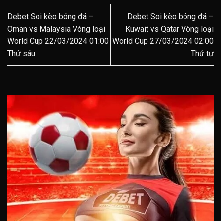
Debet Soi kèo bóng đá –
Debet Soi kèo bóng đá –
Oman vs Malaysia Vòng loại
Kuwait vs Qatar Vòng loại
World Cup 22/03/2024 01:00
World Cup 27/03/2024 02:00
Thứ sáu
Thứ tư