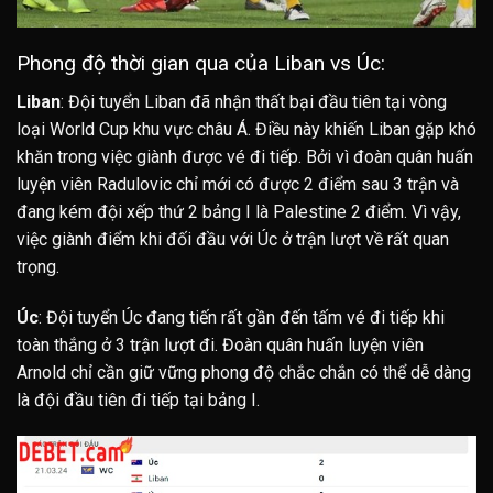
Phong độ thời gian qua của Liban vs Úc:
Liban
: Đội tuyển Liban đã nhận thất bại đầu tiên tại vòng
loại World Cup khu vực châu Á. Điều này khiến Liban gặp khó
khăn trong việc giành được vé đi tiếp. Bởi vì đoàn quân huấn
luyện viên Radulovic chỉ mới có được 2 điểm sau 3 trận và
đang kém đội xếp thứ 2 bảng I là Palestine 2 điểm. Vì vậy,
việc giành điểm khi đối đầu với Úc ở trận lượt về rất quan
trọng.
Úc
: Đội tuyển Úc đang tiến rất gần đến tấm vé đi tiếp khi
toàn thắng ở 3 trận lượt đi. Đoàn quân huấn luyện viên
Arnold chỉ cần giữ vững phong độ chắc chắn có thể dễ dàng
là đội đầu tiên đi tiếp tại bảng I.