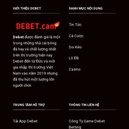
GIỚI THIỆU DEBET
DANH MỤC NỘI DUNG
Tin Tức
Cá Cược
Debet
được đánh giá là một
trong những nhà cái bóng
Soi Kèo
đá hay và chất lượng nhất
trên thị trường hiện nay.
Lô Đề
Debet đến từ Đức và mới
gia nhập thị trường Việt
Casino
Nam vào năm 2019 nhưng
đã thu hút một lượng lớn
người chơi.
TRUNG TÂM HỖ TRỢ
THÔNG TIN LIÊN HỆ
Tải App Debet
Công Ty Game Debet
Betting