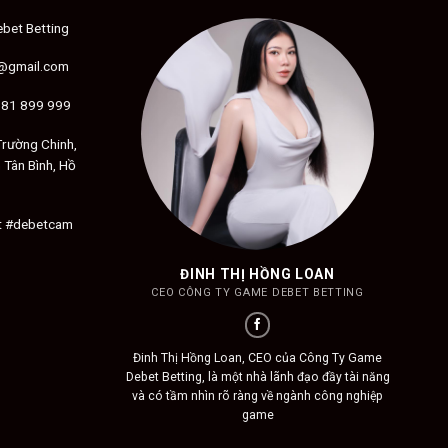
bet Betting
@gmail.com
81 899 999
rường Chinh,
Tân Bình, Hồ
t #debetcam
ĐINH THỊ HỒNG LOAN
CEO CÔNG TY GAME DEBET BETTING
Đinh Thị Hồng Loan, CEO của Công Ty Game
Debet Betting, là một nhà lãnh đạo đầy tài năng
và có tầm nhìn rõ ràng về ngành công nghiệp
game