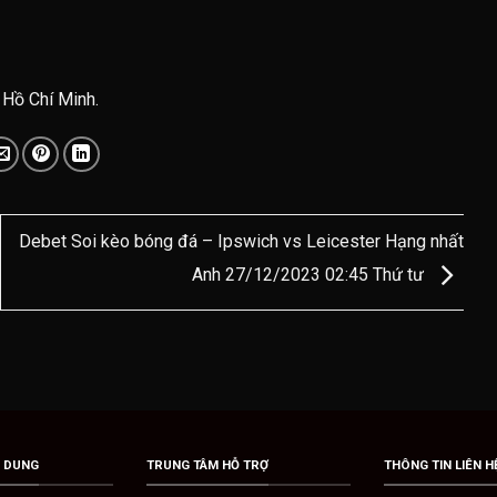
 Hồ Chí Minh.
Debet Soi kèo bóng đá – Ipswich vs Leicester Hạng nhất
Anh 27/12/2023 02:45 Thứ tư
I DUNG
TRUNG TÂM HỖ TRỢ
THÔNG TIN LIÊN H