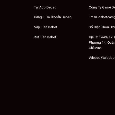
Tải App Debet
Công Ty Game De
Đăng Kí Tài Khoản Debet
Email:
debetcam
Nạp Tiền Debet
Số Điện Thoại:
09
Rút Tiền Debet
Địa Chỉ:
449/17 T
Phường 14, Quận 
Chí Minh
#debet #taidebe