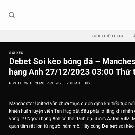
Skip
to
content
GIỚI THIỆU DEBET
T
SOI KÈO
Debet Soi kèo bóng đá – Manchest
hạng Anh 27/12/2023 03:00 Thứ 
POSTED ON
DECEMBER 24, 2023
BY
PHAN THỦY
Manchester United vẫn chưa thực sự ổn định khi tiếp tục nố
khiến huấn luyện viên Ten Hag bắt đầu phải lo lắng khi nhận q
vòng 19 Ngoại hạng Anh có thể đánh bại được Aston Villa. 
quan tâm rất lớn từ người hâm mộ. Hãy cùng
De bet
soi kèo 