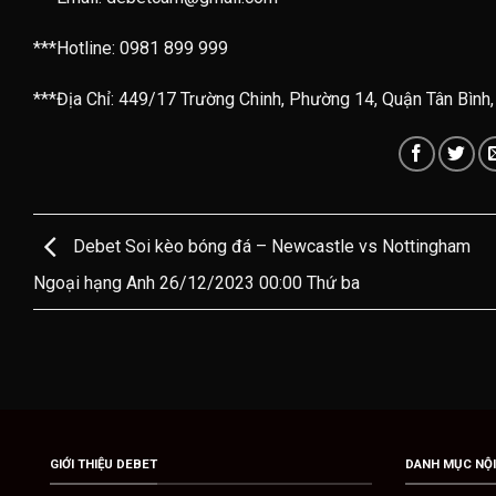
***Hotline: 0981 899 999
***Địa Chỉ: 449/17 Trường Chinh, Phường 14, Quận Tân Bình,
Debet Soi kèo bóng đá – Newcastle vs Nottingham
Ngoại hạng Anh 26/12/2023 00:00 Thứ ba
GIỚI THIỆU DEBET
DANH MỤC NỘ