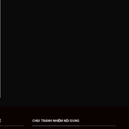
Ệ
CHỊU TRÁNH NHIỆM NỘI DUNG