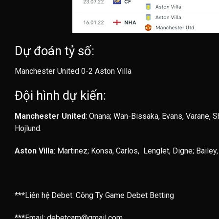
Dự đoán tỷ số:
Manchester United 0-2 Aston Villa
Đội hình dự kiến:
Manchester United
: Onana; Wan-Bissaka, Evans, Varane, 
Hojlund.
Aston Villa
: Martinez; Konsa, Carlos, Lenglet, Digne; Bailey
***Liên hệ Debet:
Công Ty Game Debet Betting
***Email:
debetcam@gmail.com