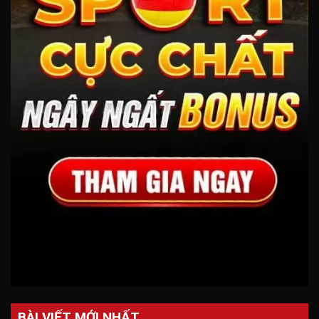
BÀI VIẾT MỚI NHẤT