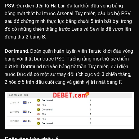
PSV
: Đại diện đến từ Hà Lan đã tại khởi đầu vòng bảng
bằng một thất bại trước Arsenal. Tuy nhiên, câu lạc bộ PSV
sau đó chứng minh thực lực bằng chuỗi 5 trận bất bại trong
đó có những chiến thắng trước Lens và Sevilla để vươn lên
đứng thứ 2 bảng B.
Dortmund
: Đoàn quân huấn luyện viên Terzic khởi đầu vòng
bảng với thất bại trước PSG. Tưởng rằng mọi thứ sẽ chấm
dứt khi Dortmund rơi vào bảng tử thần. Tuy nhiên, đại diện
nước Đức đã có một sự thay đổi tích cực với 3 chiến thắng,
2 hòa ở 5 trận đấu cuối cùng và giành vị trí nhất bảng F.