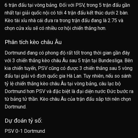
6 trận đấu tại vòng bảng. Đối với PSV, trong 5 trận đấu gần
nhất tại giải quốc nội có tới 4 trận đấu kết thúc dưới 2 bàn.
Kèo tài xỉu nhà cái đưa ra trong trận đấu đang là 2.75 và
chọn cửa xỉu sẽ có nhiều cơ hội chiến thắng hơn.
Phân tích kèo châu Âu
Dortmund đang có phong độ rất tốt trong thời gian gần đây
với 3 chiến thắng kèo châu Âu sau 5 trận tại Bundesliga. Bên
kia chiến tuyến, PSV cũng có được 3 chiến thắng sau 5 vòng
đấu tại giải vô địch quốc gia Hà Lan. Tuy nhiên, nếu so sánh
tỷ lệ chiến thắng kèo châu Âu tại vòng bảng, câu lạc bộ
Dortmund hơn PSV và đặc biệt là đại diện nước Đức bước ra
từ bảng tử thần. Kèo châu Âu của trận đấu sắp tới nên chọn
Dortmund.
Dự đoán tỷ số:
PSV 0-1 Dortmund