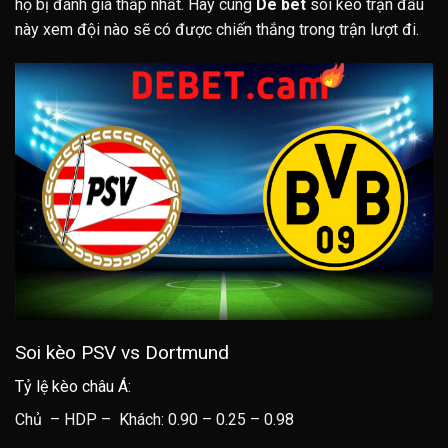
họ bị đánh giá thấp nhất. Hãy cùng
De bet
soi kèo trận đấu
này xem đội nào sẽ có được chiến thắng trong trận lượt đi.
Soi kèo PSV vs Dortmund
Tỷ lệ kèo châu Á:
Chủ – HDP – Khách: 0.90 – 0.25 – 0.98