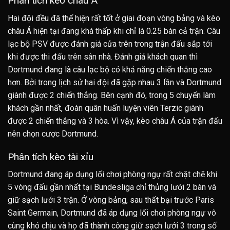
Phân tích kèo châu Á
Hai đội đều đã thể hiện rất tốt ở giai đoạn vòng bảng và kèo
châu Á hiện tại đang khá thấp khi chỉ là 0.25 bàn cả trận. Câu
lạc bộ PSV được đánh giá cửa trên trong trận đấu sắp tới
khi được thi đấu trên sân nhà. Đánh giá khách quan thì
Dortmund đang là câu lạc bộ có khả năng chiến thắng cao
hơn. Bởi trong lịch sử hai đội đã gặp nhau 3 lần và Dortmund
giành được 2 chiến thắng. Bên cạnh đó, trong 5 chuyến làm
khách gần nhất, đoàn quân huấn luyện viên Terzic giành
được 2 chiến thắng và 3 hòa. Vì vậy, kèo châu Á của trận đấu
nên chọn cược Dortmund.
Phân tích kèo tài xỉu
Dortmund đang áp dụng lối chơi phòng ngự rất chặt chẽ khi
5 vòng đấu gần nhất tại Bundesliga chỉ thủng lưới 2 bàn và
giữ sạch lưới 3 trận. Ở vòng bảng, sau thất bại trước Paris
Saint Germain, Dortmund đã áp dụng lối chơi phòng ngự vô
cùng khó chịu và họ đã thành công giữ sạch lưới 3 trong số