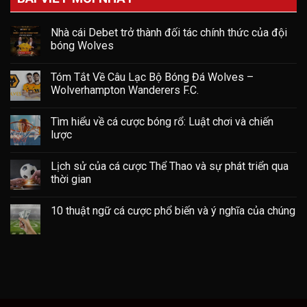
Nhà cái Debet trở thành đối tác chính thức của đội
bóng Wolves
Tóm Tắt Về Câu Lạc Bộ Bóng Đá Wolves –
Wolverhampton Wanderers F.C.
Tìm hiểu về cá cược bóng rổ: Luật chơi và chiến
lược
Lịch sử của cá cược Thể Thao và sự phát triển qua
thời gian
10 thuật ngữ cá cược phổ biến và ý nghĩa của chúng