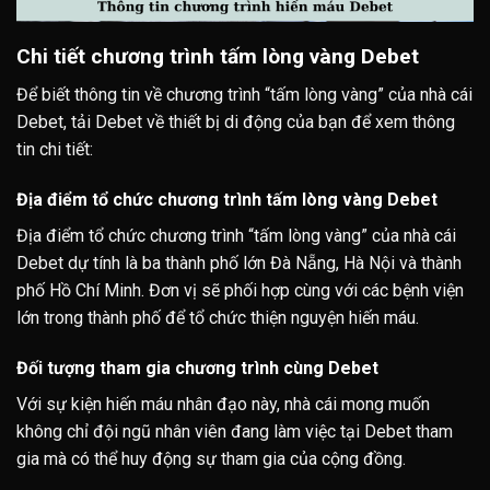
Chi tiết chương trình tấm lòng vàng Debet
Để biết thông tin về chương trình “tấm lòng vàng” của nhà cái
Debet, tải Debet về thiết bị di động của bạn để xem thông
tin chi tiết:
Địa điểm tổ chức chương trình tấm lòng vàng Debet
Địa điểm tổ chức chương trình “tấm lòng vàng” của nhà cái
Debet dự tính là ba thành phố lớn Đà Nẵng, Hà Nội và thành
phố Hồ Chí Minh. Đơn vị sẽ phối hợp cùng với các bệnh viện
lớn trong thành phố để tổ chức thiện nguyện hiến máu.
Đối tượng tham gia chương trình cùng Debet
Với sự kiện hiến máu nhân đạo này, nhà cái mong muốn
không chỉ đội ngũ nhân viên đang làm việc tại Debet tham
gia mà có thể huy động sự tham gia của cộng đồng.