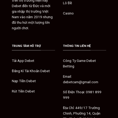
trên thị trường hiện nay.
Lô Đề
Debet đến từ Đức và mới
gia nhập thị trường Việt
Casino
Nam vào năm 2019 nhưng
đã thu hút một lượng lớn
người chơi.
TRUNG TÂM HỖ TRỢ
THÔNG TIN LIÊN HỆ
Tải App Debet
Công Ty Game Debet
Betting
Đăng Kí Tài Khoản Debet
Email:
Nạp Tiền Debet
debetcam@gmail.com
Rút Tiền Debet
Số Điện Thoại:
0981 899
999
Địa Chỉ:
449/17 Trường
Chinh, Phường 14, Quận