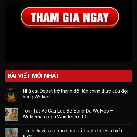
BÀI VIẾT MỚI NHẤT
Nhà cái Debet trở thành đối tác chính thức của đội
bóng Wolves
Tóm Tắt Về Câu Lạc Bộ Bóng Đá Wolves –
Wolverhampton Wanderers F.C.
Tìm hiểu về cá cược bóng rổ: Luật chơi và chiến
lược