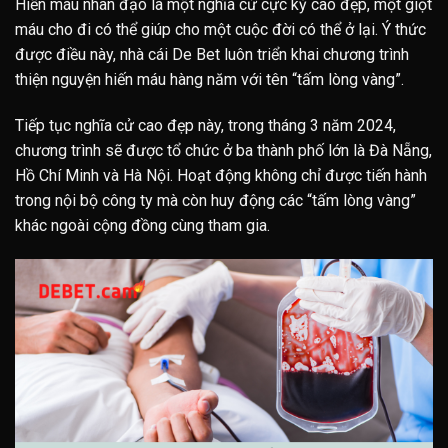
Hiến máu nhân đạo là một nghĩa cử cực kỳ cao đẹp, một giọt
máu cho đi có thể giúp cho một cuộc đời có thể ở lại. Ý thức
được điều này, nhà cái De Bet luôn triển khai chương trình
thiện nguyện hiến máu hàng năm với tên “tấm lòng vàng”.
Tiếp tục nghĩa cử cao đẹp này, trong tháng 3 năm 2024,
chương trình sẽ được tổ chức ở ba thành phố lớn là Đà Nẵng,
Hồ Chí Minh và Hà Nội. Hoạt động không chỉ được tiến hành
trong nội bộ công ty mà còn huy động các “tấm lòng vàng”
khác ngoài cộng đồng cùng tham gia.