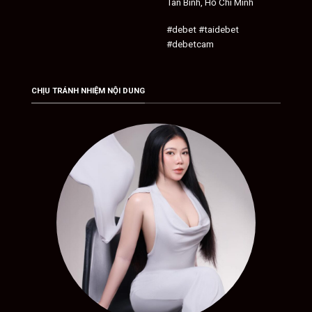
Tân Bình, Hồ Chí Minh
#debet #taidebet
#debetcam
CHỊU TRÁNH NHIỆM NỘI DUNG