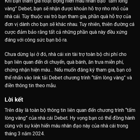
Khi bạn tham gia hoạt động hiến máu nhân đạo “tấm lòng
vàng” Debet, bạn sẽ nhận được khoản hỗ trợ nho nhỏ của
nhà cái. Tùy thuộc vai trò bạn tham gia, phần quà hỗ trợ của
đơn vị dành cho bạn sẽ khác nhau. Tuy nhiên, thiên đường cá
cược đảm bảo rằng tất cả những phần quà này đều xứng
đáng với công sức bạn bỏ ra.
Chưa dừng lại ở đó, nhà cái xin tài trợ toàn bộ chi phí cho
bạn liên quan đến di chuyển, quà bánh, ăn trưa miễn phí,
chứng nhận hiện máu… Nếu muốn đăng ký tham gia, bạn có
thể nhấn vào link tải Debet chương trình “tấm lòng vàng” và
điền thông tin theo mẫu.
Lời kết
Trên đây là toàn bộ thông tin liên quan đến chương trình “tấm
lòng vàng” của nhà cái Debet. Hy vọng bạn có thể đồng hành
cùng với sự kiện hiến máu nhân đạo này của nhà cái trong
tháng 3 năm 2024.